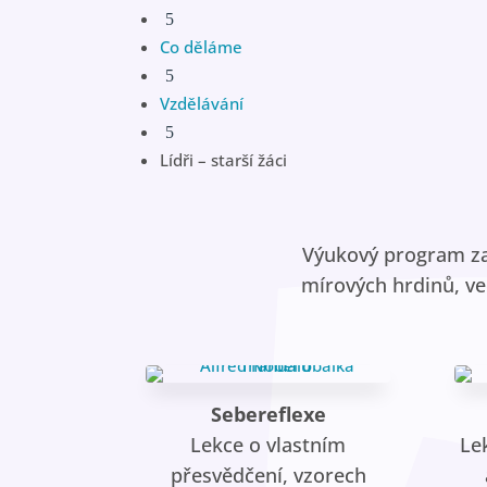
5
Co děláme
5
Vzdělávání
5
Lídři – starší žáci
Výukový program zam
mírových hrdinů, ved
Sebereflexe
Lekce o vlastním
Le
přesvědčení, vzorech