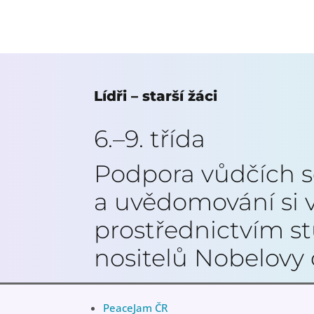
Lídři – starší žáci
6.–9. třída
Podpora vůdčích 
a uvědomování si 
prostřednictvím st
nositelů Nobelovy 
PeaceJam ČR