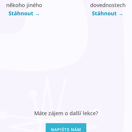
někoho jiného
dovednostech
Stáhnout →
Stáhnout →
Máte zájem o další lekce?
NAPIŠTE NÁM