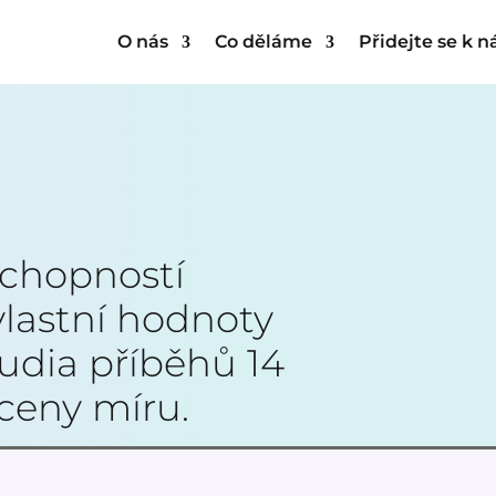
O nás
Co děláme
Přidejte se k 
schopností
vlastní hodnoty
udia příběhů 14
ceny míru.