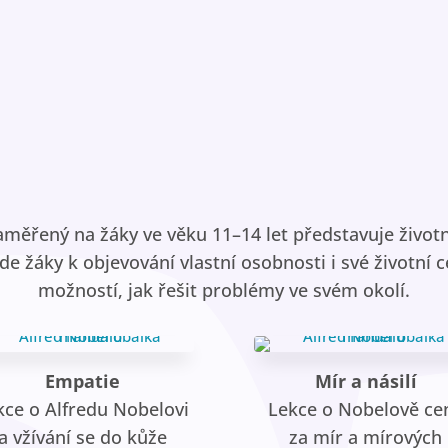
ěřený na žáky ve věku 11–14 let představuje životn
e žáky k objevování vlastní osobnosti i své životní c
možností, jak řešit problémy ve svém okolí.
Empatie
Mír a násilí
kce o Alfredu Nobelovi
Lekce o Nobelově ce
a vžívání se do kůže
za mír a mírových