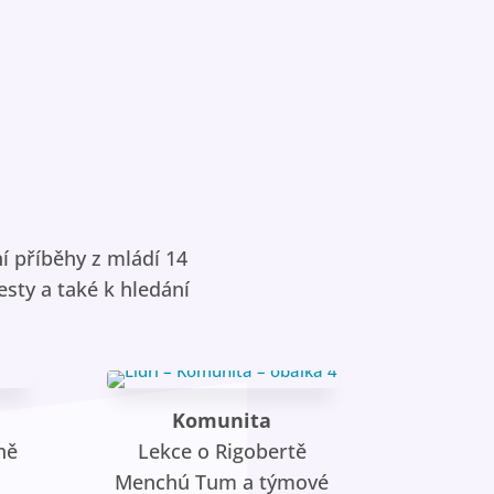
í příběhy z mládí 14
esty a také k hledání
Komunita
ně
Lekce o Rigobertě
Menchú Tum a týmové