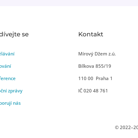
dívejte se
Kontakt
ělávání
Mírový Džem z.ú.
ování
Bílkova 855/19
ference
110 00 Praha 1
ční zprávy
IČ 020 48 761
orují nás
© 2022–20