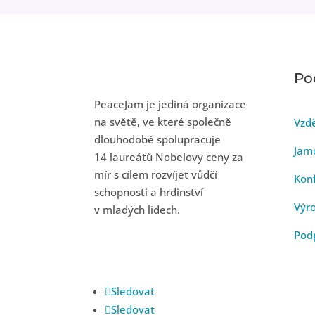
Po
PeaceJam je jediná organizace
na světě, ve které společně
Vzd
dlouhodobě spolupracuje
Jam
14 laureátů Nobelovy ceny za
mír s cílem rozvíjet vůdčí
Kon
schopnosti a hrdinství
Výro
v mladých lidech.
Podp
Sledovat
Sledovat